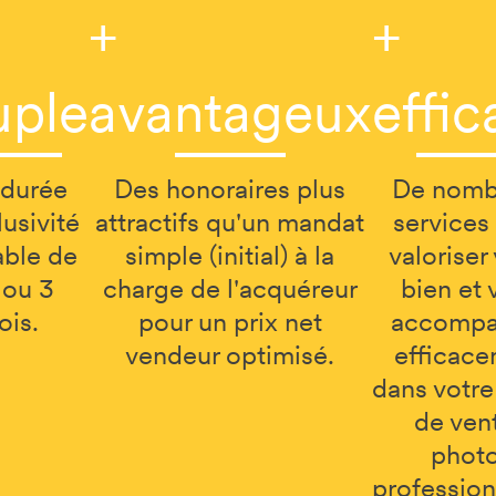
+
+
uple
avantageux
effic
durée
Des honoraires plus
De nomb
lusivité
attractifs qu'un mandat
services
able de
simple (initial) à la
valoriser
2 ou 3
charge de l'acquéreur
bien et 
ois.
pour un prix net
accompa
vendeur optimisé.
efficac
dans votre
de vent
phot
profession