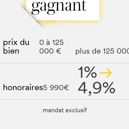
prix du
0 à 125
bien
000 €
plus de 125 00
1%
4,9%
honoraires
5 990€
mandat exclusif