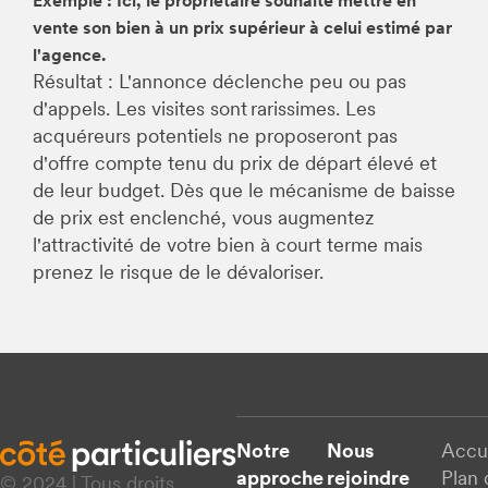
Exemple : Ici, le propriétaire souhaite mettre en
vente son bien à un prix supérieur à celui estimé par
l'agence.
Résultat : L'annonce déclenche peu ou pas
d'appels. Les visites sont rarissimes. Les
acquéreurs potentiels ne proposeront pas
d'offre compte tenu du prix de départ élevé et
de leur budget. Dès que le mécanisme de baisse
de prix est enclenché, vous augmentez
l'attractivité de votre bien à court terme mais
prenez le risque de le dévaloriser.
Notre
Nous
Accu
approche
rejoindre
Plan 
© 2024 | Tous droits