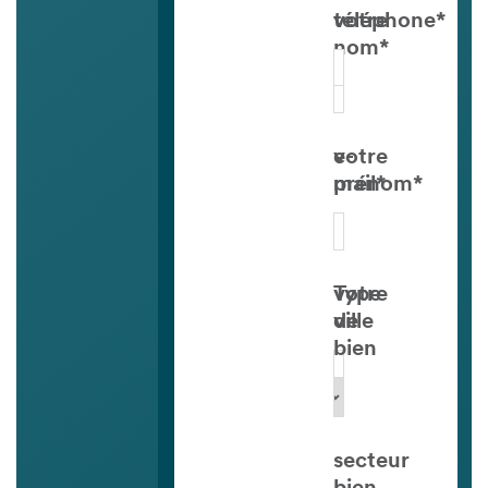
votre
téléphone*
nom*
votre
e-
prénom*
mail*
votre
Type
ville
de
bien
secteur