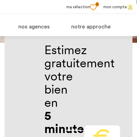
0
ma sélection
mon compte
Quelle
nos agences
notre approche
est la
Estimez
gratuitement
juste
votre
valeur
bien
en
de
5
votre
minutes