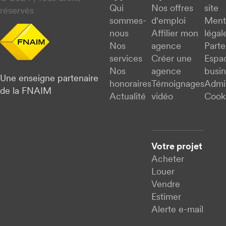
Qui
Nos offres
site
réservés
sommes-
d'emploi
Ment
nous
Affilier mon
légal
Nos
agence
Parte
services
Créer une
Espa
Nos
agence
busi
Une enseigne partenaire
honoraires
Témoignages
Admi
de la FNAIM
Actualité
vidéo
Cook
Votre projet
Acheter
Louer
Vendre
Estimer
Alerte e-mail