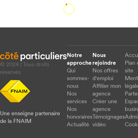
Notre
Nous
Accu
approche
rejoindre
Plan 
© 2024 | Tous droits
Qui
Nos offres
site
réservés
sommes-
d'emploi
Ment
nous
Affilier mon
légal
Nos
agence
Parte
services
Créer une
Espa
Nos
agence
busi
Une enseigne partenaire
honoraires
Témoignages
Admi
de la FNAIM
Actualité
vidéo
Cook