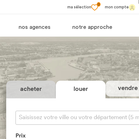
0
ma sélection
mon compte
nos agences
notre approche
vendre
acheter
louer
Prix